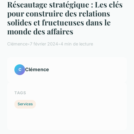
Réseautage stratégique : Les clés
pour construire des relations
solides et fructueuses dans le
monde des affaires
Clémence
•
7 février 2024
•
4 min de lecture
Clémence
C
TAGS
Services