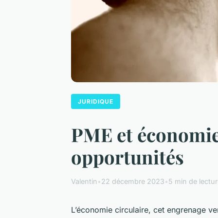
JURIDIQUE
PME et économie c
opportunités
Valentin
•
22 décembre 2023
•
5 min de lectu
L’économie circulaire, cet engrenage ve