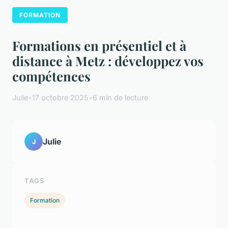
FORMATION
Formations en présentiel et à
distance à Metz : développez vos
compétences
Julie
•
17 octobre 2025
•
6 min de lecture
Julie
J
TAGS
Formation